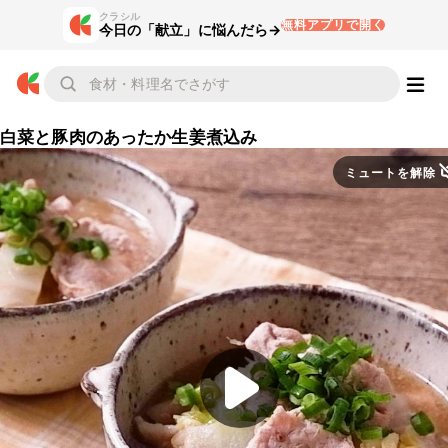
クラシル
無料アプリで開く
今日の「献立」に悩んだら→
白菜と豚肉のあったか生姜煮込み
ミュートを解除