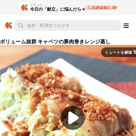
クラシル
無料アプリで開く
今日の「献立」に悩んだら→
ボリューム抜群 キャベツの豚肉巻きレンジ蒸し
ミュートを解除