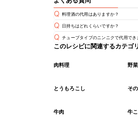
よくある質問
Q
料理酒の代用はありますか？
Q
日持ちはどれくらいですか？
A
Q
チューブタイプのニンニクで代用でき
保存期間は冷蔵で当日中が目安です。
A
このレシピに関連するカテゴ
チューブタイプのニンニクを使用して
A
※日持ちは目安です。
こちら
肉料理
野
とうもろこし
そ
牛肉
牛