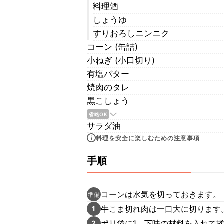
料理酒
しょうゆ
すりおろしニンニク
コーン (缶詰)
小ねぎ (小口切り)
有塩バター
焼肉のタレ
黒こしょう
省略OK
サラダ油
料理を安全に楽しむための注意事項
手順
コーンは水気を切っておきます。
準備
牛こま切れ肉は一口大に切ります
1
ポリ袋に1、下味の材料を入れて揉
2