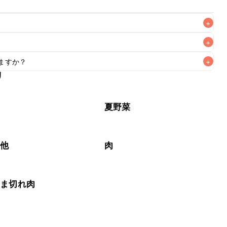
+
+
ますか？
+
なるべくお早めにお召し上がりください。

リ
もお作りいただけます。小さじ1を目安に加え、お好みの風味
菜
夏野菜
の他
肉
こま切れ肉