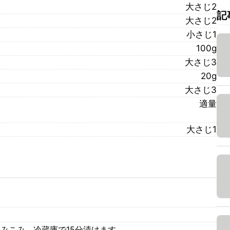
大さじ2
記
大さじ2
小さじ1
100g
大さじ3
20g
大さじ3
適量
大さじ1
。
みこみ、冷蔵庫で15分漬けます。