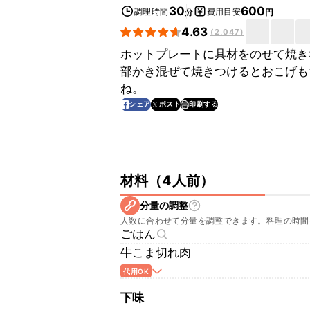
30
600
調理時間
費用目安
分
円
4.63
(
2,047
)
ホットプレートに具材をのせて焼き
部かき混ぜて焼きつけるとおこげも
ね。
印刷する
シェア
ポスト
材料
（
4人前
）
分量の調整
人数に合わせて分量を調整できます。料理の時間
ごはん
牛こま切れ肉
代用OK
下味