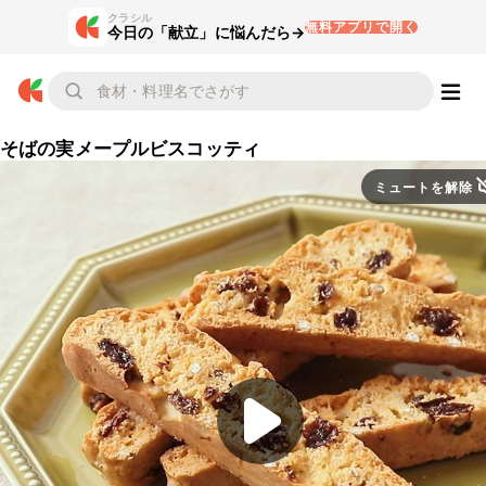
クラシル
無料アプリで開く
今日の「献立」に悩んだら→
そばの実メープルビスコッティ
ミュートを解除