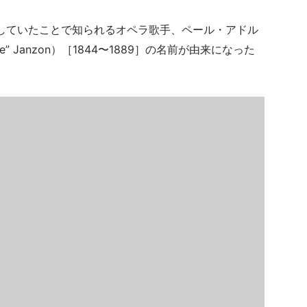
していたことで知られるオペラ歌手、ペール・アドル
lle” Janzon）［1844〜1889］の名前が由来になった