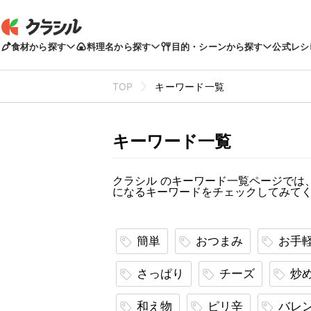
食材から探す
料理名から探す
目的・シーンから探す
公式レシ
TOP
キーワード一覧
キーワード一覧
クラシル のキーワード一覧ページでは
になるキーワードをチェックしてみて
簡単
おつまみ
お手
さっぱり
チーズ
炒
和え物
ピリ辛
バレ