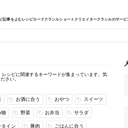
ピ
記事をよむ
レシピカード
クラシルショート
クリエイター
クラシルのサービ
、レシピに関連するキーワードが集まっています。気
ください。
軽
お酒に合う
おやつ
スイーツ
め物
野菜
お弁当
サラダ
ンタイン
豚肉
ごはんに合う