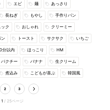
キ
エビ
麺
あっさり
長ねぎ
もやし
手作りパン
ニック
おしゃれ
クリーミー
パン
トースト
サクサク
いちご
30分以内
ほっこり
HM
パクチー
バナナ
生クリーム
煮込み
こどもが喜ぶ
韓国風
2
3
1
/ 25ページ