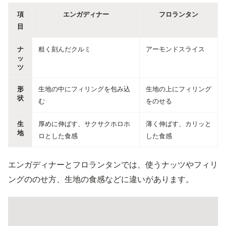
項
エンガディナー
フロランタン
目
ナ
粗く刻んだクルミ
アーモンドスライス
ッ
ツ
形
生地の中にフィリングを包み込
生地の上にフィリング
状
む
をのせる
生
厚めに伸ばす、サクサクホロホ
薄く伸ばす、カリッと
地
ロとした食感
した食感
エンガディナーとフロランタンでは、使うナッツやフィリ
ングののせ方、生地の食感などに違いがあります。