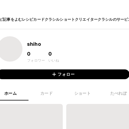
ピ
記事をよむ
レシピカード
クラシルショート
クリエイター
クラシルのサービ
shiho
0
0
フォロワー
いいね
フォロー
ホーム
カード
ショート
たべれぽ