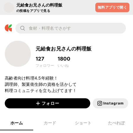
元給食お兄さんの料理飯
無料アプリで開く
の投稿をアプリで見る
元給食お兄さんの料理飯
127
1800
フォロワー
いいね
高齢者向け料理4.5年経験！

調理師、製菓衛生師の資格を活かして

フォロー
Instagram
ホーム
カード
ショート
たべれぽ