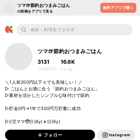
ツマ🍺節約おつまみごはん
無料アプリで開く
の投稿をアプリで見る
ツマ🍺節約おつまみごはん
3131
16.6K
フォロワー
いいね
＼1人前200円以下👛でも美味しい！／

▷ ごはんとお酒に合う「節約おつまみごはん」

▷素材を活かしたシンプルな味付けで節約

▷貯金0円→1年で300円万貯蓄に成功

▷2児ママ🧒🏻(8y)👧🏻(6y)
フォロー
Instagram