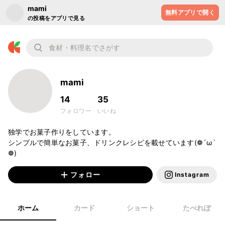
mami
無料アプリで開く
の投稿をアプリで見る
mami
14
35
フォロワー
いいね
独学でお菓子作りをしています。

シンプルで簡単なお菓子、ドリンクレシピを載せています(❁´ω`
❁)
フォロー
Instagram
ホーム
カード
ショート
たべれぽ