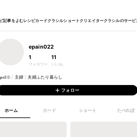
ピ
記事をよむ
レシピカード
クラシルショート
クリエイター
クラシルのサービ
epain022
1
11
フォロワー
いいね
𝓰𝓮𝟛𝟘┊主婦┊夫婦ふたり暮らし
フォロー
ホーム
カード
ショート
たべれぽ