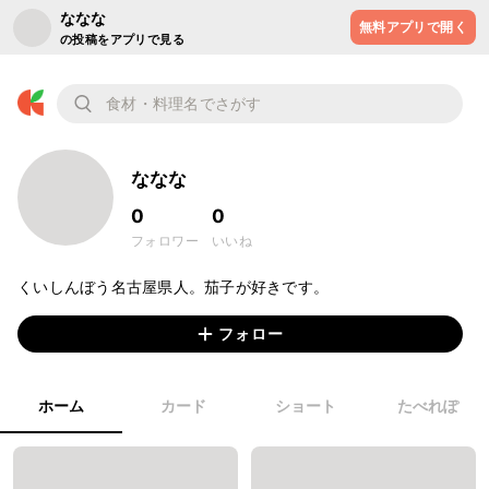
ななな
無料アプリで開く
の投稿をアプリで見る
ななな
0
0
フォロワー
いいね
くいしんぼう名古屋県人。茄子が好きです。
フォロー
ホーム
カード
ショート
たべれぽ