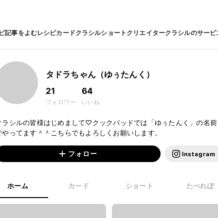
ピ
記事をよむ
レシピカード
クラシルショート
クリエイター
クラシルのサービ
タドラちゃん（ゆぅたんく）
21
64
フォロワー
いいね
クラシルの皆様はじめまして♡クックパッドでは「ゆぅたんく」の名前
でやってます＾＾こちらでもよろしくお願いします。
フォロー
Instagram
ホーム
カード
ショート
たべれぽ