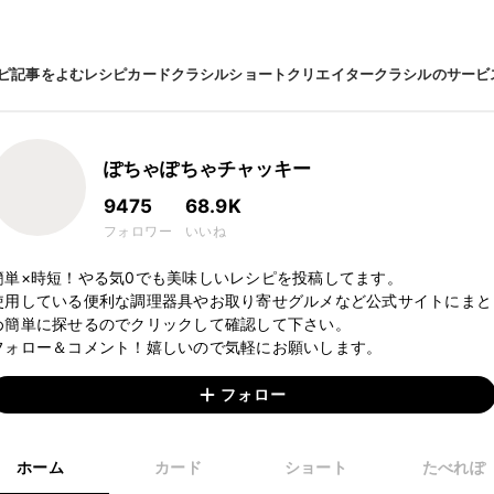
ピ
記事をよむ
レシピカード
クラシルショート
クリエイター
クラシルのサービ
ぽちゃぽちゃチャッキー
9475
68.9K
フォロワー
いいね
簡単×時短！やる気0でも美味しいレシピを投稿してます。

使用している便利な調理器具やお取り寄せグルメなど公式サイトにまと
め簡単に探せるのでクリックして確認して下さい。

フォロー
ホーム
カード
ショート
たべれぽ