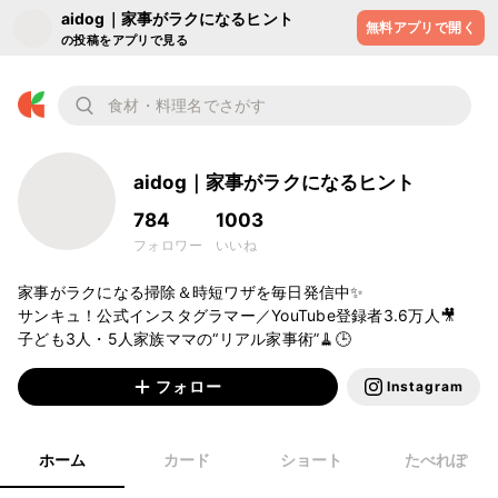
aidog｜家事がラクになるヒント
無料アプリで開く
の投稿をアプリで見る
aidog｜家事がラクになるヒント
784
1003
フォロワー
いいね
家事がラクになる掃除＆時短ワザを毎日発信中✨  

サンキュ！公式インスタグラマー／YouTube登録者3.6万人🎥  

子ども3人・5人家族ママの“リアル家事術”🧹🕒  
フォロー
Instagram
ホーム
カード
ショート
たべれぽ