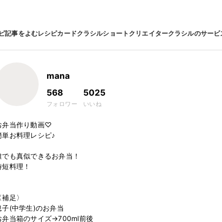
ピ
記事をよむ
レシピカード
クラシルショート
クリエイター
クラシルのサービ
mana
568
5025
フォロワー
いいね
お弁当作り動画♡

簡単お料理レシピ♪

誰でも真似できるお弁当！

時短料理！

〈補足〉

息子(中学生)のお弁当

お弁当箱のサイズ→700ml前後
