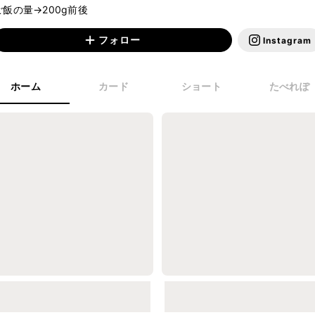
ご飯の量→200g前後
フォロー
Instagram
ホーム
カード
ショート
たべれぽ