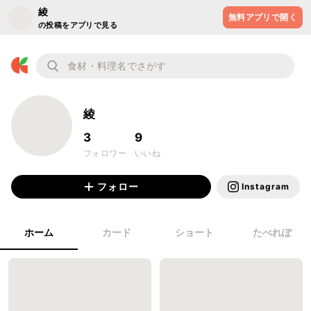
綾
無料アプリで開く
の投稿をアプリで見る
綾
3
9
フォロワー
いいね
フォロー
Instagram
ホーム
カード
ショート
たべれぽ