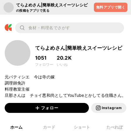
てらよめさん|簡単映えスイーツレシピ
無料アプリで開く
の投稿をアプリで見る
てらよめさん|簡単映えスイーツレシピ
1051
20.2K
フォロワー
いいね
元パティシエ　今は寺の嫁

調理師免許

料理教室主催　

旦那さんは　チョイ悪和尚としてYouTubeとかしてる住職さん。
フォロー
Instagram
ホーム
カード
ショート
たべれぽ