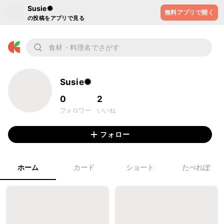
Susie✺
無料アプリで開く
の投稿をアプリで見る
Susie✺
0
2
フォロワー
いいね
フォロー
ホーム
カード
ショート
たべれぽ