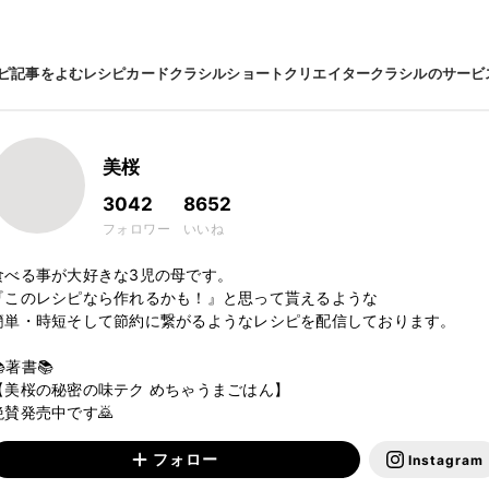
ピ
記事をよむ
レシピカード
クラシルショート
クリエイター
クラシルのサービ
美桜
3042
8652
フォロワー
いいね
食べる事が大好きな3児の母です。

『このレシピなら作れるかも！』と思って貰えるような

簡単・時短そして節約に繋がるようなレシピを配信しております。

著書📚

【美桜の秘密の味テク めちゃうまごはん】

絶賛発売中です🙇
フォロー
Instagram