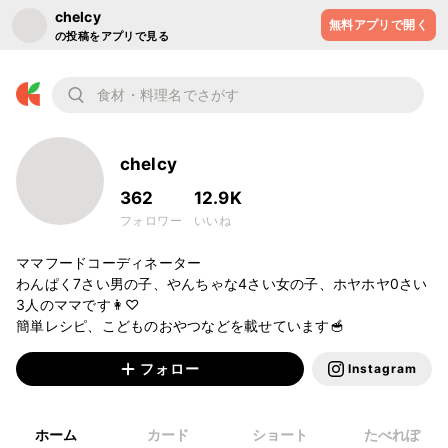
chelcy
無料アプリで開く
の投稿をアプリで見る
chelcy
362
12.9K
フォロワー
いいね
ママフードコーディネーター

わんぱく7さい男の子、やんちゃな4さい女の子、ホヤホヤ0さい
3人のママです👩♡

フォロー
Instagram
ホーム
カード
ショート
たべれぽ