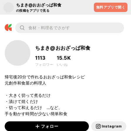
ちまき@おおざっぱ和食
無料アプリで開く
の投稿をアプリで見る
ちまき@おおざっぱ和食
1113
15.5K
フォロワー
いいね
帰宅後20分で作れるおおざっぱ和食レシピ 

元創作和食屋の料理人

⁡

・大きく切って煮るだけ

・漬けて焼くだけ

・切って和えるだけ　…など、

手を動かす時間が少ない簡単和食
フォロー
Instagram