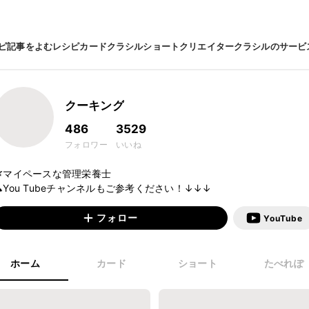
ピ
記事をよむ
レシピカード
クラシルショート
クリエイター
クラシルのサービ
クーキング
486
3529
フォロワー
いいね
🌿マイペースな管理栄養士

🐢You Tubeチャンネルもご参考ください！↓↓↓
フォロー
YouTube
ホーム
カード
ショート
たべれぽ