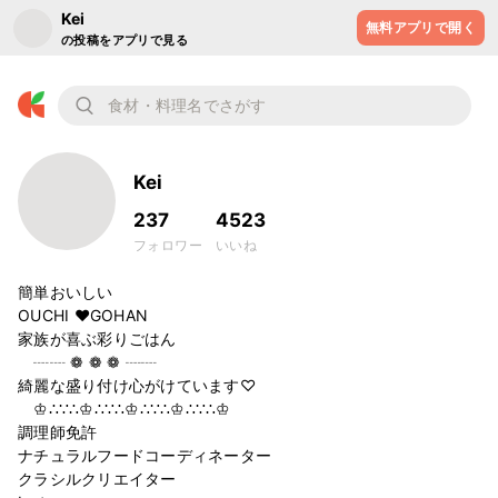
Kei
無料アプリで開く
の投稿をアプリで見る
Kei
237
4523
フォロワー
いいね
簡単おいしい

OUCHI ❤︎GOHAN

家族が喜ぶ彩りごはん

　┈┈ ❁ ❁ ❁ ┈┈

綺麗な盛り付け心がけています♡

　♔∴∵∴♔∴∵∴♔∴∵∴♔∴∵∴♔

調理師免許

ナチュラルフードコーディネーター

クラシルクリエイター
