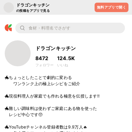
ドラゴンキッチン
無料アプリで開く
の投稿をアプリで見る
ドラゴンキッチン
8472
124.5K
フォロワー
いいね
🐲ちょっとしたことで劇的に変わる

　　ワンランク上の極上レシピをご紹介

🐲現役料理人が家庭でも作れる極意を伝授します‼︎

🐲難しい調味料は使わずご家庭にある物を使った

　レシピ中心です🥺

🐲YouTubeチャンネル登録者数は9.9万人🔥
