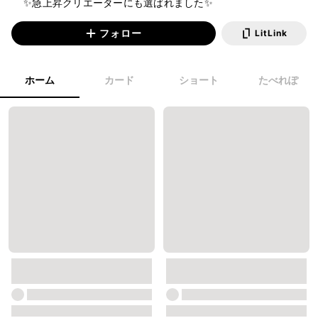
    ✨急上昇クリエーターにも選ばれました✨
フォロー
LitLink
ホーム
カード
ショート
たべれぽ