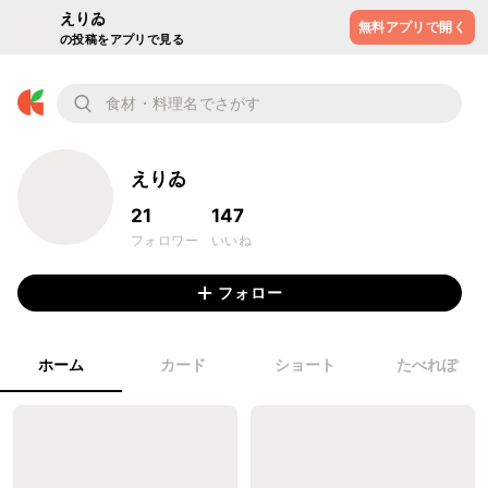
えりゐ
無料アプリで開く
の投稿をアプリで見る
えりゐ
21
147
フォロワー
いいね
フォロー
ホーム
カード
ショート
たべれぽ