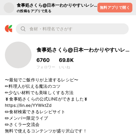
食事処さくら@日本一わかりやすいレシ
無料アプリで開く
ピ
の投稿をアプリで見る
食事処さくら@日本一わかりやすいレシ
ピ
6760
69.8K
フォロワー
いいね
〜最短でご飯作りが上達するレシピ〜

✏︎料理人が伝える魔法のコツ

✏︎少ない材料でも美味しくする方法

⏬食事処さくらの公式LINEができました⏬

https://lin.ee/YYWktZd

✏️食材検索できるレシピサイト

✏️メンバー限定ライブ

✏️さくラー交流会

無料で使えるコンテンツが盛り沢山です！