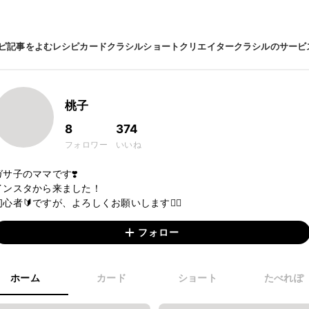
ピ
記事をよむ
レシピカード
クラシルショート
クリエイター
クラシルのサービ
桃子
8
374
フォロワー
いいね
ガサ子のママです❣️

インスタから来ました！

初心者🔰ですが、よろしくお願いします🙇‍♀️
フォロー
ホーム
カード
ショート
たべれぽ