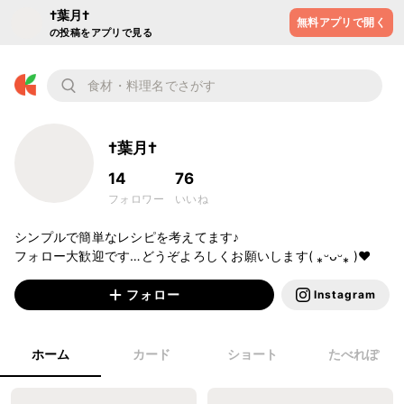
†葉月†
無料アプリで開く
の投稿をアプリで見る
†葉月†
14
76
フォロワー
いいね
シンプルで簡単なレシピを考えてます♪

フォロー大歓迎です…どうぞよろしくお願いします( ⁎ᵕᴗᵕ⁎ )❤︎
フォロー
Instagram
ホーム
カード
ショート
たべれぽ