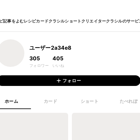
ピ
記事をよむ
レシピカード
クラシルショート
クリエイター
クラシルのサービ
ユーザー2a34e8
305
405
フォロワー
いいね
フォロー
ホーム
カード
ショート
たべれぽ