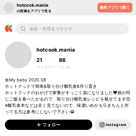
hotcook.mania
無料アプリで開く
の投稿をアプリで見る
hotcook.mania
21
86
フォロワー
いいね
🎀My baby 2020.08

ホットクックで簡単&取り分け離乳食&作り置き

ホットクックのおかげで家事がすっごく楽になりました❤️娘が同
じご飯を食べたがるので、取り分け離乳食レシピを載せてます😊

※離乳食本などは全く見てないので、味濃いめかも💦きちんと作
ってる方は参考にしないで下さい😭
フォロー
Instagram