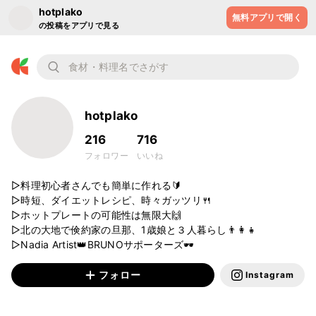
hotplako
無料アプリで開く
の投稿をアプリで見る
hotplako
216
716
フォロワー
いいね
▷料理初心者さんでも簡単に作れる🔰

▷時短、ダイエットレシピ、時々ガッツリ🍴

▷ホットプレートの可能性は無限大🙌

▷北の大地で倹約家の旦那、1歳娘と３人暮らし👨‍👩‍👧

▷Nadia Artist👑BRUNOサポーターズ🕶
フォロー
Instagram