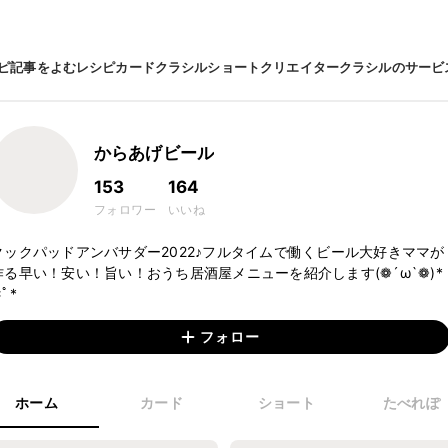
ピ
記事をよむ
レシピカード
クラシルショート
クリエイター
クラシルのサービ
からあげビール
153
164
フォロワー
いいね
クックパッドアンバサダー2022♪フルタイムで働くビール大好きママが
作る早い！安い！旨い！おうち居酒屋メニューを紹介します(❁´ω`❁)*
ﾟ*
フォロー
ホーム
カード
ショート
たべれぽ