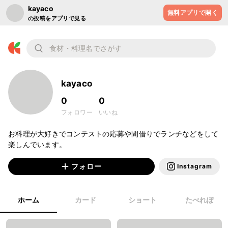
kayaco
無料アプリで開く
の投稿をアプリで見る
kayaco
0
0
フォロワー
いいね
お料理が大好きでコンテストの応募や間借りでランチなどをして
楽しんでいます。
フォロー
Instagram
ホーム
カード
ショート
たべれぽ