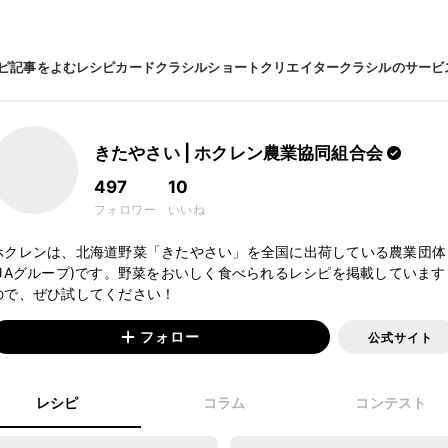
ピ
記事をよむ
レシピカード
クラシルショート
クリエイター
クラシルのサービ
きたやさい | ホクレン農業協同組合会
497
10
フォロワー
いいね
ホクレンは、北海道野菜「きたやさい」を全国に出荷している農業団体
(JAグループ)です。野菜をおいしく食べられるレシピを掲載しています
フォロー
公式サイト
レシピ
コラム
コンテスト