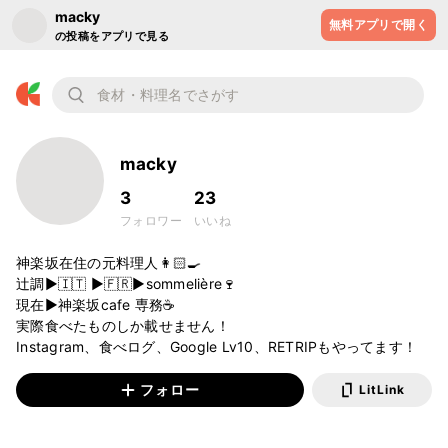
macky
無料アプリで開く
の投稿をアプリで見る
macky
3
23
フォロワー
いいね
神楽坂在住の元料理人👩🏻‍🍳

辻調▶︎🇮🇹 ▶︎🇫🇷▶︎sommelière🍷

現在▶︎神楽坂cafe 専務☕️ 

実際食べたものしか載せません！

Instagram、食べログ、Google Lv10、RETRIPもやってます！
フォロー
LitLink