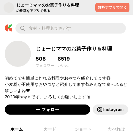
じょーじママのお菓子作り＆料理
無料アプリで開く
の投稿をアプリで見る
じょーじママのお菓子作り＆料理
508
8519
フォロワー
いいね
初めてでも簡単に作れる料理やおやつを紹介してます😋

小麦粉が不使用なおやつなど紹介してます👍みんなで食べれると
嬉しいよね❤️

フォロー
Instagram
ホーム
カード
ショート
たべれぽ