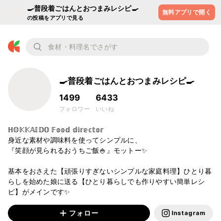
🍳普段着ごはんとおつまみレシピ🍳
無料アプリで開く
の投稿をアプリで見る
🍳普段着ごはんとおつまみレシピ🍳
1499
6433
フォロワー
いいね
ℍ𝕆𝕂𝕂𝔸𝕀𝔻𝕆 𝔽𝕠𝕠𝕕 𝕕𝕚𝕣𝕖𝕔𝕥𝕠𝕣 

身近な素材や調味料を使ってシンプルに、

『笑顔が見られるおうちご飯🍚』モットー✨

基本をおさえた【頑張りすぎないシンプルな家庭料理】ひとり暮
らしを始めた娘に送る【ひとり暮らしでも作りやすい簡単レシ
ピ】がメインです✨
フォロー
Instagram