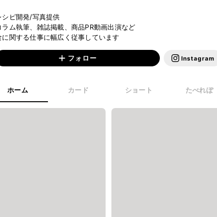
レシピ開発/写真提供

コラム執筆、雑誌掲載、商品PR動画出演など

食に関する仕事に幅広く従事しています
フォロー
Instagram
ホーム
カード
ショート
たべれぽ