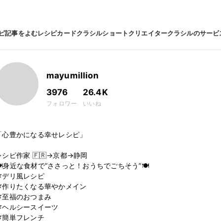
ピ
記事をよむ
レシピカード
クラシルショート
クリエイター
クラシルのサービ
mayumillion
3976
26.4K
フォロワー
いいね
「心豊かになる幸せレシピ」

レシピ作家 🇫🇷→京都→静岡

🍽身近な食材で”ささっと！おうちでごちそう”🍽

🌿デリ風レシピ

🌿作りたくなる華やかメイン

🌿至福のおつまみ 

🌿ヘルシースイーツ

🌿簡単フレンチ
