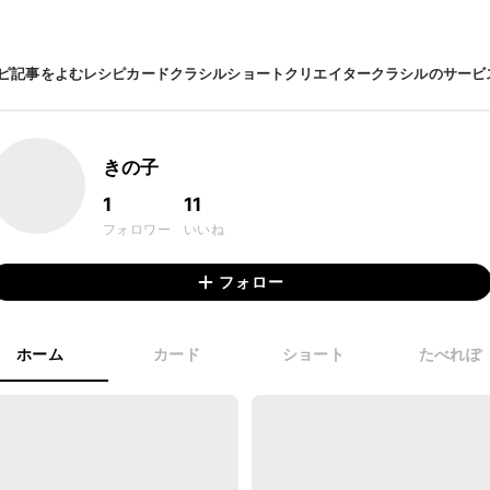
ピ
記事をよむ
レシピカード
クラシルショート
クリエイター
クラシルのサービ
きの子
1
11
フォロワー
いいね
フォロー
ホーム
カード
ショート
たべれぽ