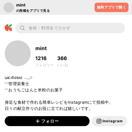
mint
無料アプリで開く
の投稿をアプリで見る
mint
1216
366
フォロワー
いいね
ωєι¢σмє 𓂃𓈒𓏸

𓍼管理栄養士

𓍼おうちごはんと米粉のお菓子

身近な食材で作れる簡単レシピをInstagramにて投稿中。

日々の献立作りのお役に立てれば嬉しいです。
フォロー
Instagram