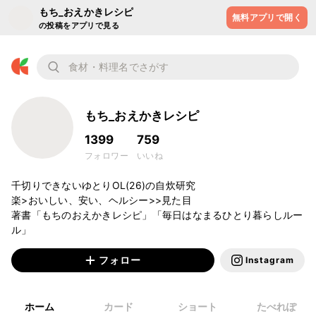
もち_おえかきレシピ
無料アプリで開く
の投稿をアプリで見る
もち_おえかきレシピ
1399
759
フォロワー
いいね
千切りできないゆとりOL(26)の自炊研究

楽>おいしい、安い、ヘルシー>>見た目

著書「もちのおえかきレシピ」「毎日はなまるひとり暮らしルー
ル」
フォロー
Instagram
ホーム
カード
ショート
たべれぽ