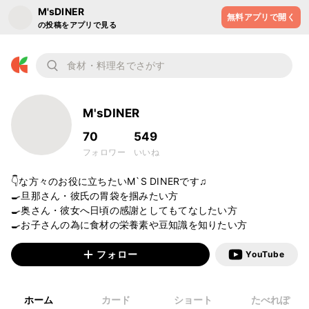
M'sDINER
無料アプリで開く
の投稿をアプリで見る
M'sDINER
70
549
フォロワー
いいね
👇な方々のお役に立ちたいM`S DINERです♫

🍳旦那さん・彼氏の胃袋を掴みたい方

🍳奥さん・彼女へ日頃の感謝としてもてなしたい方

🍳お子さんの為に食材の栄養素や豆知識を知りたい方
フォロー
YouTube
ホーム
カード
ショート
たべれぽ