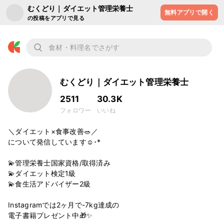
むくどり｜ダイエット管理栄養士
無料アプリで開く
の投稿をアプリで見る
むくどり｜ダイエット管理栄養士
2511
30.3K
フォロワー
いいね
＼ダイエット×食事改善🥗／

について発信しています☺️･*

💫管理栄養士国家資格/取得済み

💫ダイエット検定1級

💫食生活アドバイザー2級

Instagramでは2ヶ月で-7kg達成の

電子書籍プレゼント中🎁✨