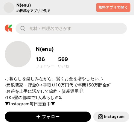
N(enu)
無料アプリで開く
の投稿をアプリで見る
N(enu)
126
569
フォロワー
いいね
˗ˏˋ暮らしを楽しみながら、賢くお金を増やしたいˎˊ˗

▫️元浪費家・貯金0→手取り10万円代で年間150万貯金𖠚՜

▫お得を上手に活かして節約・資産運用𓍯

▫️1K5畳の部屋で1人暮らし✐☡ 

▼Instagram毎日更新中▼
フォロー
Instagram