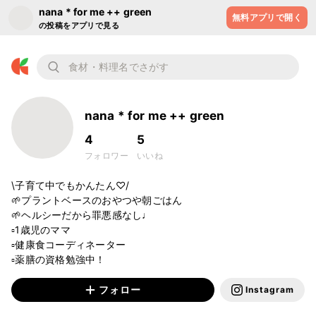
nana * for me ++ green
無料アプリで開く
の投稿をアプリで見る
nana * for me ++ green
4
5
フォロワー
いいね
\子育て中でもかんたん♡/

🌱プラントベースのおやつや朝ごはん

🌱ヘルシーだから罪悪感なし♩

▫️1歳児のママ

▫️健康食コーディネーター

▫️薬膳の資格勉強中！
フォロー
Instagram