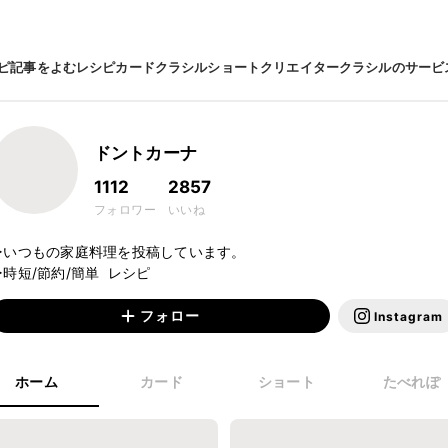
ピ
記事をよむ
レシピカード
クラシルショート
クリエイター
クラシルのサービ
ドントカーナ
1112
2857
フォロワー
いいね
▷いつもの家庭料理を投稿しています。

▷時短/節約/簡単  レシピ
フォロー
Instagram
ホーム
カード
ショート
たべれぽ