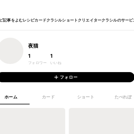
ピ
記事をよむ
レシピカード
クラシルショート
クリエイター
クラシルのサービ
夜猫
1
1
フォロワー
いいね
フォロー
ホーム
カード
ショート
たべれぽ