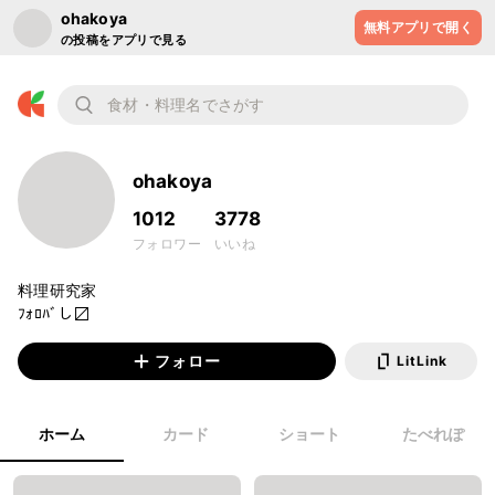
ohakoya
無料アプリで開く
の投稿をアプリで見る
ohakoya
1012
3778
フォロワー
いいね
料理研究家

ﾌｫﾛﾊﾞし〼
フォロー
LitLink
ホーム
カード
ショート
たべれぽ